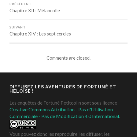
PRÉCÉDENT
Chapitre XII : Mélancolie
SUIVANT
Chapitre XIV : Les sept cercles
Comments are closed.
DIFFUSEZ LES AVENTURES DE FORTUNÉ ET
HÉLOÏSE !
Les enquêtes de Fortuné Petitcolin sont sous licence
Creative Commons Attribution - Pas d'Utilisation
Commerciale - Pas de Modification 4.0 International
.
Vous pouvez donc les reproduire, les diffuser, les