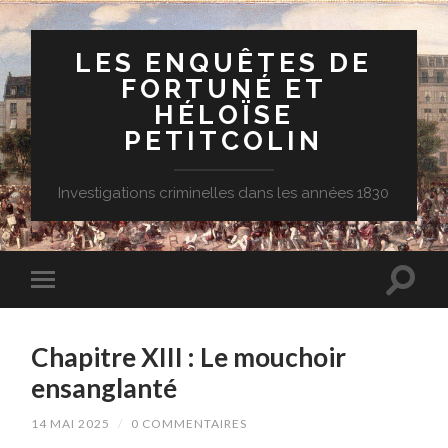
LES ENQUÊTES DE
FORTUNÉ ET
HÉLOÏSE
PETITCOLIN
Investigations criminelles dans les années 1830
Chapitre XIII : Le mouchoir
ensanglanté
14 MAI 2025
/
0 COMMENTAIRES